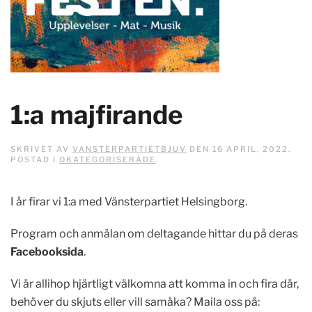
1:a majfirande
SKRIVET AV
VANSTERPARTIETBJUV
DEN
16 APRIL, 2022
.
POSTAD I
OKATEGORISERADE
.
I år firar vi 1:a med Vänsterpartiet Helsingborg.
Program och anmälan om deltagande hittar du på deras
Facebooksida
.
Vi är allihop hjärtligt välkomna att komma in och fira där,
behöver du skjuts eller vill samåka? Maila oss på: