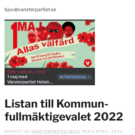
bjuv@vansterpartiet.se
Listan till Kommun-
fullmäktigevalet 2022
SKRIVET AV
VANSTERPARTIETBJUV
DEN
2 APRIL, 2022
.