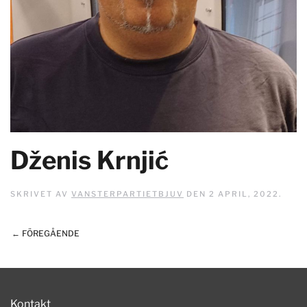
Dženis Krnjić
SKRIVET AV
VANSTERPARTIETBJUV
DEN
2 APRIL, 2022
.
← FÖREGÅENDE
Kontakt