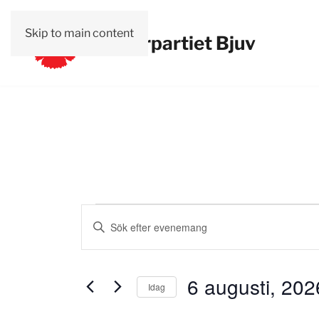
Skip to main content
Vänsterpartiet Bjuv
Evenemang
Evenemang
Ange
Search
nyckelord.
for
Sök
and
efter
6 augusti, 202
Idag
Views
Evenemang
6
Välj
efter