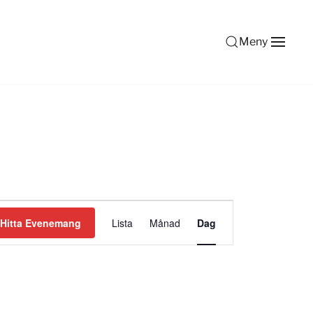
Meny
Evenemang
Hitta Evenemang
Lista
Månad
Dag
vynavigering